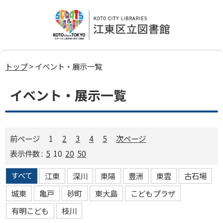
トップ
> イベント・展示一覧
イベント・展示一覧
前ページ
1
2
3
4
5
次ページ
表示件数 :
5
10
20
50
すべて
江東
深川
東陽
豊洲
東雲
古石場
城東
亀戸
砂町
東大島
こどもプラザ
有明こども
枝川