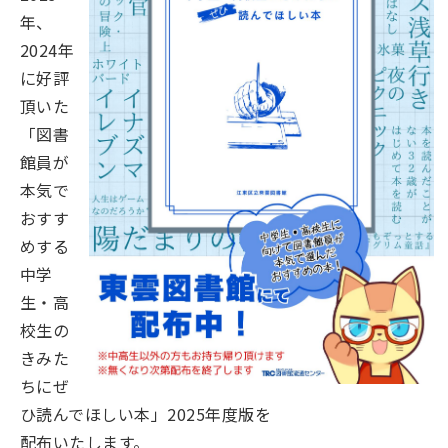
年、
2024年
に好評
頂いた
「図書
館員が
本気で
おすす
めする
中学
生・高
校生の
きみた
ちにぜ
ひ読んでほしい本」2025年度版を
配布いたします。