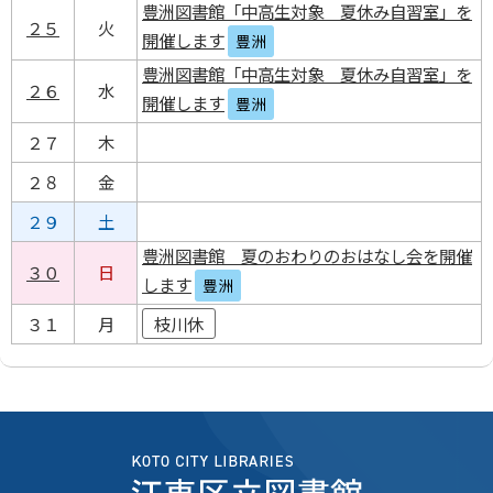
豊洲図書館「中高生対象 夏休み自習室」を
２５
火
開催します
豊洲
豊洲図書館「中高生対象 夏休み自習室」を
２６
水
開催します
豊洲
２７
木
２８
金
２９
土
豊洲図書館 夏のおわりのおはなし会を開催
３０
日
します
豊洲
３１
月
枝川休