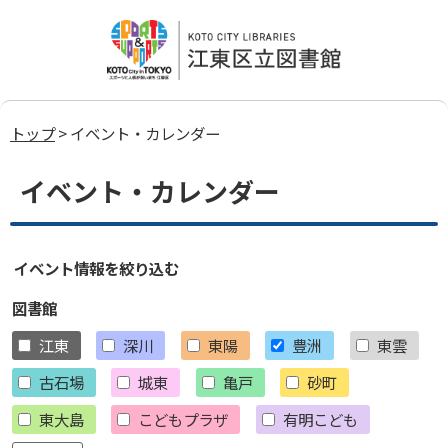
トップ
> イベント・カレンダー
イベント・カレンダー
イベント情報を絞り込む
図書館
江東
深川
東陽
豊洲
東雲
古石場
城東
亀戸
砂町
東大島
こどもプラザ
有明こども