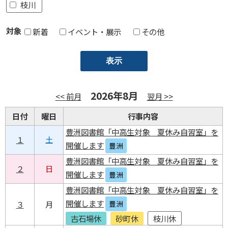
枝川
対象
新着
イベント・展示
その他
2026年8月
<< 前月
翌月 >>
日付
曜日
行事内容
豊洲図書館「中高生対象 夏休み自習室」を
１
土
開催します
豊洲
豊洲図書館「中高生対象 夏休み自習室」を
２
日
開催します
豊洲
豊洲図書館「中高生対象 夏休み自習室」を
開催します
３
月
豊洲
古石場休
砂町休
枝川休