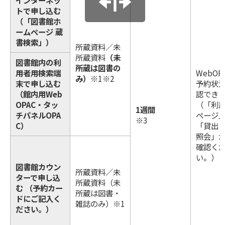
インターネッ
トで申し込む
（「図書館ホ
ームページ 蔵
書検索」）
所蔵資料／未
所蔵資料
（未
図書館内の利
所蔵は図書の
用者用検索端
WebOP
み）
※1※2
末で申し込む
予約状
（館内用Web
認でき
OPAC・タッ
（「利
1週間
チパネルOPA
ページ
※3
C）
「貸出
照会」
確認く
い。）
図書館カウン
所蔵資料／未
ターで申し込
所蔵資料（未
む （予約カー
所蔵は図書・
ドにご記入く
雑誌のみ）※1
ださい。）